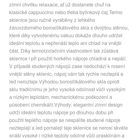
zimní chvilku relaxace, ať už dostanete chuť na
klasické cappuccino nebo třeba bylinkový čaj.Termo
sklenice jsou ručně vyráběny z lehkého
žáruvzdorného borosilikátového skla s dvojitou stěnou,
které díky vytvořenému vakuu dokáže dlouho udržet
ideální teplotu a nepřenáší teplo ani chlad na vnější
část. Díky termoizolačním vlastnostem tak zůstává
sklenice i při použití horkého nápoje chladná a nepálí.
V případě studených nápojů zase nedochází k rosení
vnější stěny sklenic, nápoj vám tak rychle nezteplá a
led neroztaje.Výhodou borosilikátového skla oproti
sklu tradičnímu je jeho vysoká odolnost vůči vysokým
a nízkým teplotám, mechanickému poškození a
působení chemikálií.Výhody: elegantní zimní design
udrží ideální teplotu nápoje po dlouhou dobu při
použití teplého nápoje se nespálíte studené nápoje
nezteplají a led pomaleji taje sklenice se nerosí skvěle
snáší vysoké i nízké teploty odolné vůči prasklinám a