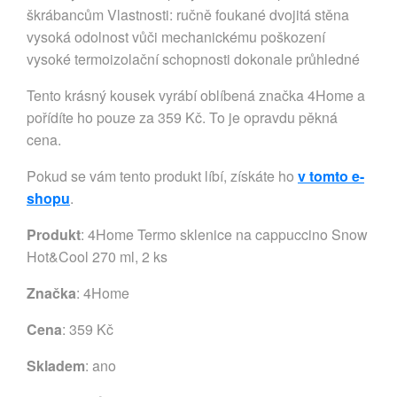
škrábancům Vlastnosti: ručně foukané dvojitá stěna
vysoká odolnost vůči mechanickému poškození
vysoké termoizolační schopnosti dokonale průhledné
Tento krásný kousek vyrábí oblíbená značka 4Home a
pořídíte ho pouze za 359 Kč. To je opravdu pěkná
cena.
Pokud se vám tento produkt líbí, získáte ho
v tomto e-
shopu
.
Produkt
: 4Home Termo sklenice na cappuccino Snow
Hot&Cool 270 ml, 2 ks
Značka
:
4Home
Cena
: 359 Kč
Skladem
: ano