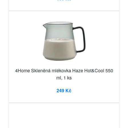
4Home Skleněná mlékovka Haze Hot&Cool 550
ml, 1 ks
249 Kč