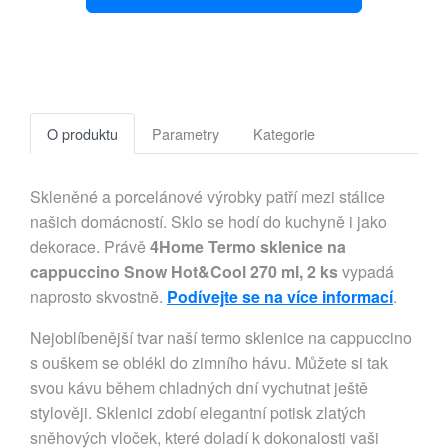
O produktu
Parametry
Kategorie
Skleněné a porcelánové výrobky patří mezi stálice
našich domácností. Sklo se hodí do kuchyně i jako
dekorace. Právě
4Home Termo sklenice na
cappuccino Snow Hot&Cool 270 ml, 2 ks
vypadá
naprosto skvostně.
Podívejte se na více informací
.
Nejoblíbenější tvar naší termo sklenice na cappuccino
s ouškem se oblékl do zimního hávu. Můžete si tak
svou kávu během chladných dní vychutnat ještě
stylověji. Sklenici zdobí elegantní potisk zlatých
sněhových vloček, které doladí k dokonalosti vaši