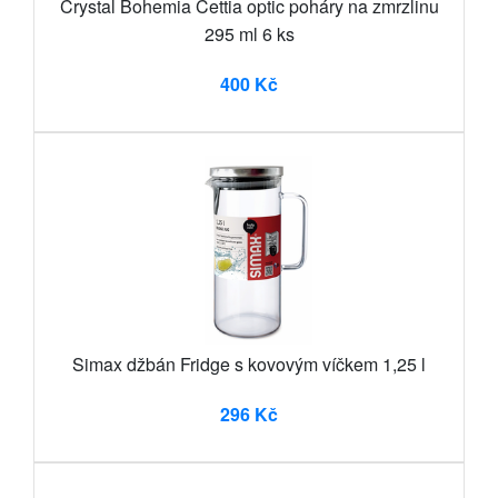
Crystal Bohemia Cettia optic poháry na zmrzlinu
295 ml 6 ks
400 Kč
Simax džbán Fridge s kovovým víčkem 1,25 l
296 Kč