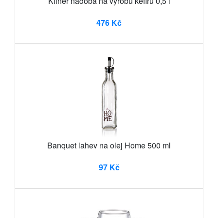
Kilner nádoba na výrobu kefíru 0,5 l
476 Kč
Banquet lahev na olej Home 500 ml
97 Kč