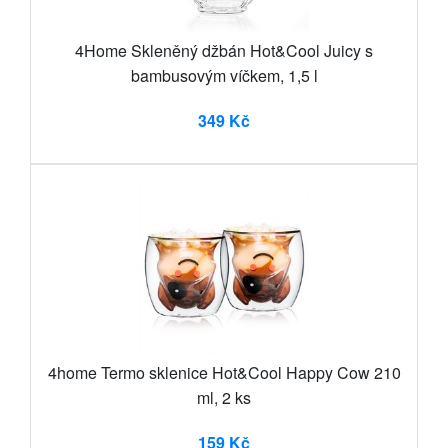
4Home Skleněný džbán Hot&Cool Juicy s
bambusovým víčkem, 1,5 l
349 Kč
4home Termo sklenice Hot&Cool Happy Cow 210
ml, 2 ks
159 Kč