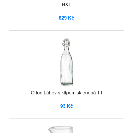
H&L
629 Kč
Orion Láhev s klipem skleněná 1 l
93 Kč