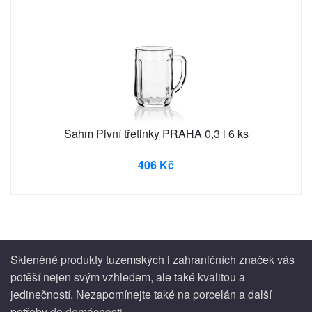
Sahm Pivní třetinky PRAHA 0,3 l 6 ks
406 Kč
Skleněné produkty tuzemských i zahraničních značek vás
potěší nejen svým vzhledem, ale také kvalitou a
jedinečností. Nezapomínejte také na porcelán a další
potřeby
do domácnosti