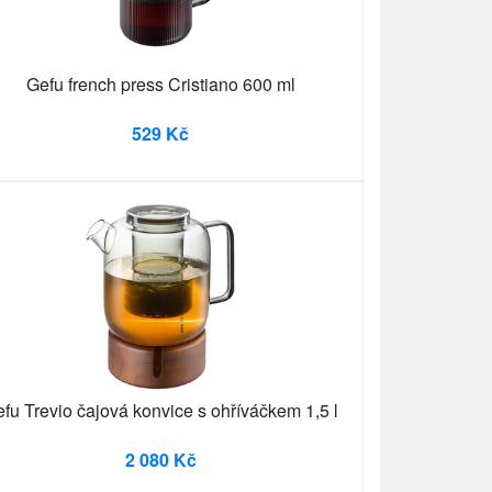
Gefu french press Cristiano 600 ml
529 Kč
fu Trevio čajová konvice s ohříváčkem 1,5 l
2 080 Kč