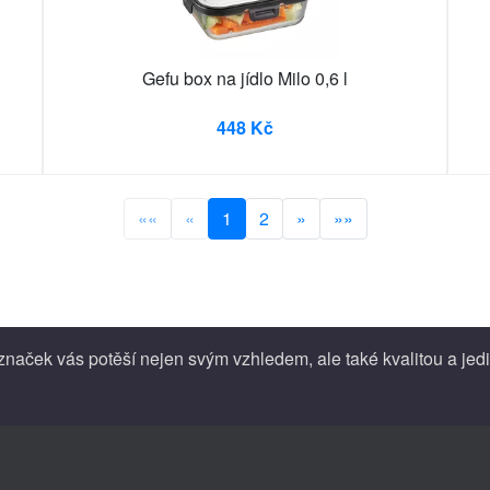
Gefu box na jídlo Milo 0,6 l
448 Kč
««
«
1
2
»
»»
naček vás potěší nejen svým vzhledem, ale také kvalitou a jed