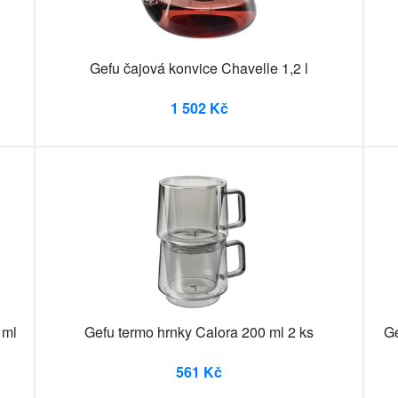
Gefu čajová konvice Chavelle 1,2 l
1 502 Kč
 ml
Gefu termo hrnky Calora 200 ml 2 ks
Ge
561 Kč