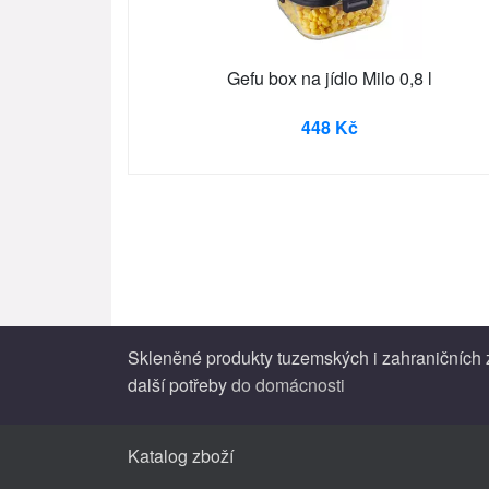
Gefu box na jídlo Milo 0,8 l
448 Kč
Skleněné produkty tuzemských i zahraničních z
další potřeby
do domácnosti
Katalog zboží