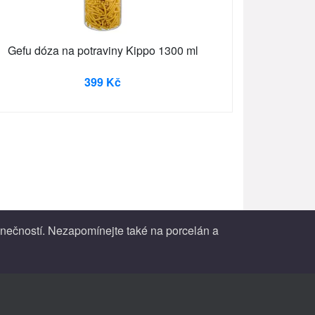
Gefu dóza na potraviny Kippo 1300 ml
399 Kč
inečností. Nezapomínejte také na porcelán a