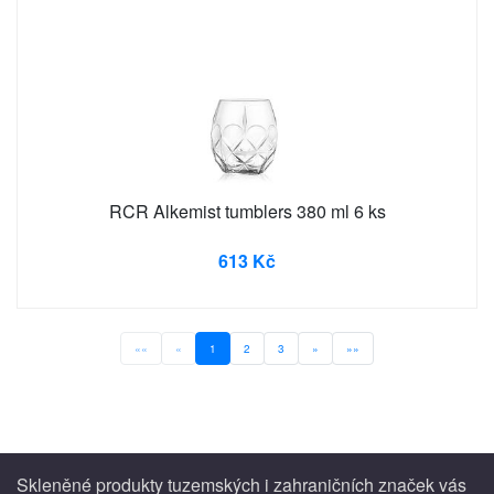
RCR Alkemist tumblers 380 ml 6 ks
613 Kč
««
«
1
2
3
»
»»
Skleněné produkty tuzemských i zahraničních značek vás