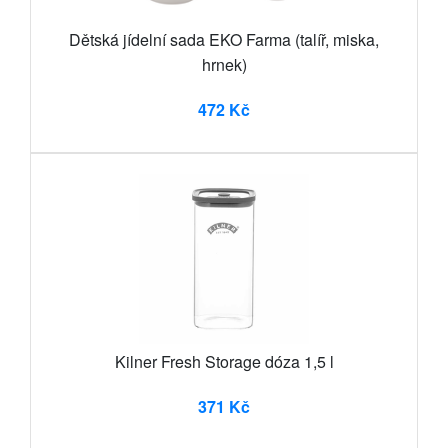
Dětská jídelní sada EKO Farma (talíř, miska,
hrnek)
472 Kč
Kilner Fresh Storage dóza 1,5 l
371 Kč