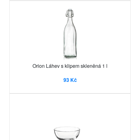
Orion Láhev s klipem skleněná 1 l
93 Kč