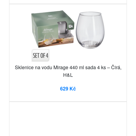
Sklenice na vodu Mirage 440 ml sada 4 ks – Čirá,
H&L
629 Kč