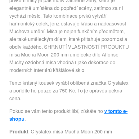
prvkem mísy je pak motiv zasněné ženy, která je
elegantně umístěna do popředí scény, zatímco za ní
vychází měsíc. Tato kombinace prvků vytváří
harmonický celek, jenž oslavuje krásu a nadčasovost
Muchova umění. Mísa je nejen funkčním předmětem,
ale také uměleckým dílem, které přitahuje pozornost a
obdiv každého. SHRNUTÍ VLASTNOSTÍ PRODUKTU
mísa Mucha Moon 200 mm umělecké dílo Alfonse
Muchy ozdobná mísa vhodná i jako dekorace do
moderních interiérů křišťálové sklo
Tento krásný kousek vyrábí oblíbená značka Crystalex
a pořídíte ho pouze za 750 Kč. To je opravdu pěkná
cena.
Pokud se vám tento produkt líbí, získáte ho
v tomto e-
shopu
.
Produkt
: Crystalex mísa Mucha Moon 200 mm