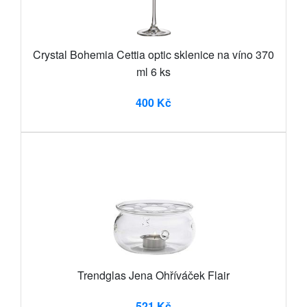
Crystal Bohemia Cettia optic sklenice na víno 370
ml 6 ks
400 Kč
Trendglas Jena Ohříváček Flair
521 Kč