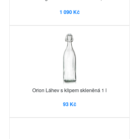
1 090 Kč
Orion Láhev s klipem skleněná 1 l
93 Kč