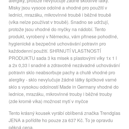
alergiky, protože nevylučuje žádné škodlivé látky.
Misky jsou vysoce odolné a vhodné pro použití v
lednici, mrazáku, mikrovlnné troubě i běžné troubě
(víka nelze používat v troubě). Snadno se udržují,
protože jsou vhodné do myčky na nádobí. Tento
produkt, vyrobený v Německu, vám přinese pohodlné,
hygienické a bezpečné uchovávání potravin pro
každodenní použití. SHRNUTÍ VLASTNOSTÍ
PRODUKTU sada 3 ks misek s plastovými víky 1x 1 l
a 2x 0,33 l snadné a zdravotně nezávadné uchovávání
potravin sklo neabsorbuje pachy a chutě vhodné pro
alergiky - sklo nevylučuje žádné látky špičkové varné
sklo s vysokou odolností Made in Germany vhodné do
lednice, mrazáku, mikrovlnné trouby i běžné trouby
(zde kromě víka) možnost mytí v myčce
Tento krásný kousek vyrábí oblíbená značka Trendglas
JENA a pořídíte ho pouze za 637 Kč. To je opravdu
pěkná cena.