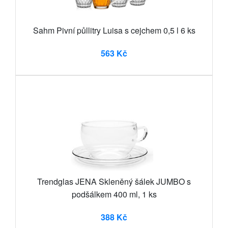
Sahm Pivní půllitry Luisa s cejchem 0,5 l 6 ks
563 Kč
Trendglas JENA Skleněný šálek JUMBO s
podšálkem 400 ml, 1 ks
388 Kč