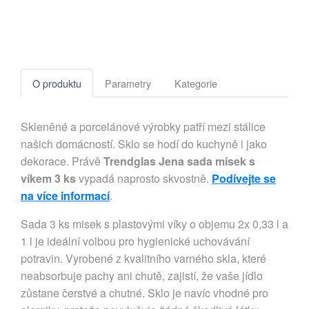
O produktu
Parametry
Kategorie
Skleněné a porcelánové výrobky patří mezi stálice
našich domácností. Sklo se hodí do kuchyně i jako
dekorace. Právě
Trendglas Jena sada misek s
víkem 3 ks
vypadá naprosto skvostně.
Podívejte se
na více informací
.
Sada 3 ks misek s plastovými víky o objemu 2x 0,33 l a
1 l je ideální volbou pro hygienické uchovávání
potravin. Vyrobené z kvalitního varného skla, které
neabsorbuje pachy ani chutě, zajistí, že vaše jídlo
zůstane čerstvé a chutné. Sklo je navíc vhodné pro