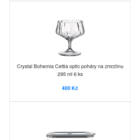
Crystal Bohemia Cettia optic poháry na zmrzlinu
295 ml 6 ks
400 Kč