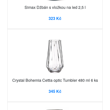
Simax Džbán s vložkou na led 2,5 l
323 Kč
Crystal Bohemia Cettia optic Tumbler 480 ml 6 ks
345 Kč