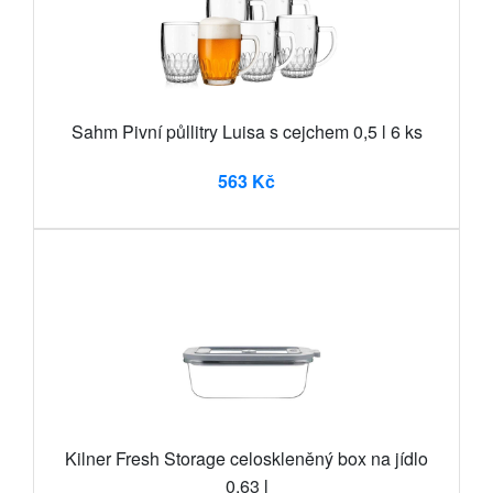
Sahm Pivní půllitry Luisa s cejchem 0,5 l 6 ks
563 Kč
Kilner Fresh Storage celoskleněný box na jídlo
0,63 l