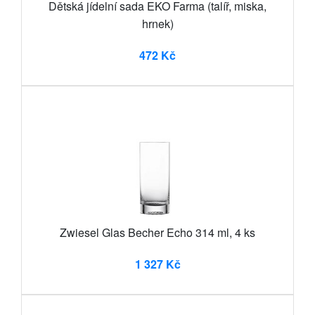
Dětská jídelní sada EKO Farma (talíř, miska,
hrnek)
472 Kč
Zwiesel Glas Becher Echo 314 ml, 4 ks
1 327 Kč