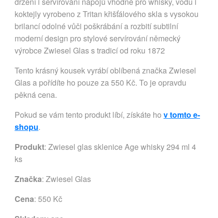
držení i servírování nápojů vhodné pro whisky, vodu i
koktejly vyrobeno z Tritan křišťálového skla s vysokou
brilancí odolné vůči poškrábání a rozbití subtilní
moderní design pro stylové servírování německý
výrobce Zwiesel Glas s tradicí od roku 1872
Tento krásný kousek vyrábí oblíbená značka Zwiesel
Glas a pořídíte ho pouze za 550 Kč. To je opravdu
pěkná cena.
Pokud se vám tento produkt líbí, získáte ho
v tomto e-
shopu
.
Produkt
: Zwiesel glas sklenice Age whisky 294 ml 4
ks
Značka
:
Zwiesel Glas
Cena
: 550 Kč