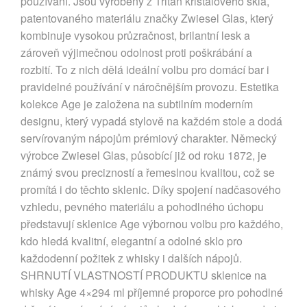
používání. Jsou vyrobeny z Tritan křišťálového skla,
patentovaného materiálu značky Zwiesel Glas, který
kombinuje vysokou průzračnost, brilantní lesk a
zároveň výjimečnou odolnost proti poškrábání a
rozbití. To z nich dělá ideální volbu pro domácí bar i
pravidelné používání v náročnějším provozu. Estetika
kolekce Age je založena na subtilním moderním
designu, který vypadá stylově na každém stole a dodá
servírovaným nápojům prémiový charakter. Německý
výrobce Zwiesel Glas, působící již od roku 1872, je
známý svou precizností a řemeslnou kvalitou, což se
promítá i do těchto sklenic. Díky spojení nadčasového
vzhledu, pevného materiálu a pohodlného úchopu
představují sklenice Age výbornou volbu pro každého,
kdo hledá kvalitní, elegantní a odolné sklo pro
každodenní požitek z whisky i dalších nápojů.
SHRNUTÍ VLASTNOSTÍ PRODUKTU sklenice na
whisky Age 4×294 ml příjemné proporce pro pohodlné