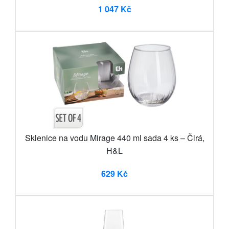
1 047 Kč
Sklenice na vodu Mirage 440 ml sada 4 ks – Čirá,
H&L
629 Kč