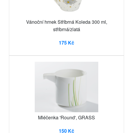
Vánoční hrnek Stříbrná Koleda 300 ml,
stříbrná/zlatá
175 Kč
Mléčenka 'Round', GRASS
150 Kč