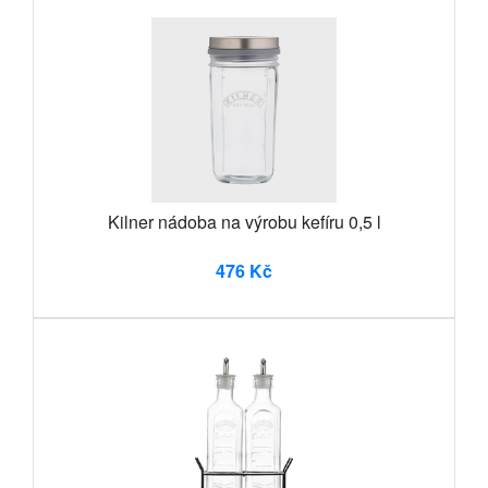
Kilner nádoba na výrobu kefíru 0,5 l
476 Kč