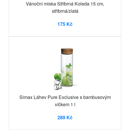
Vánoční miska Stříbrná Koleda 15 cm,
stříbrná/zlatá
175 Kč
Simax Láhev Pure Exclusive s bambusovým
víčkem 1 l
289 Kč