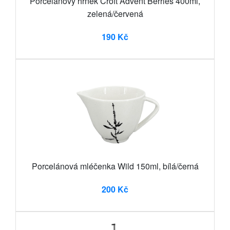
Porcelánový hrnek Croft Advent Berries 400ml,
zelená/červená
190 Kč
Porcelánová mléčenka Wild 150ml, bílá/černá
200 Kč