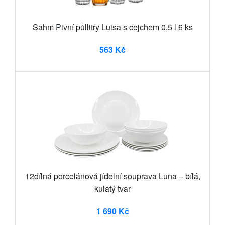
Sahm Pivní půllitry Luisa s cejchem 0,5 l 6 ks
563 Kč
12dílná porcelánová jídelní souprava Luna – bílá,
kulatý tvar
1 690 Kč