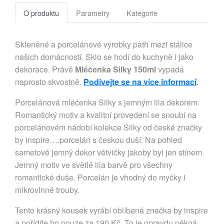
O produktu
Parametry
Kategorie
Skleněné a porcelánové výrobky patří mezi stálice
našich domácností. Sklo se hodí do kuchyně i jako
dekorace. Právě
Mléčenka Silky 150ml
vypadá
naprosto skvostně.
Podívejte se na více informací
.
Porcelánová mléčenka Silky s jemným lila dekorem.
Romantický motiv a kvalitní provedení se snoubí na
porcelánovém nádobí kolekce Silky od české značky
by inspire….porcelán s českou duší. Na pohled
sametově jemný dekor větvičky jakoby byl jen stínem.
Jemný motiv ve světlé lila barvě pro všechny
romantické duše. Porcelán je vhodný do myčky i
mikrovlnné trouby.
Tento krásný kousek vyrábí oblíbená značka by inspire
a pořídíte ho pouze za 190 Kč. To je opravdu pěkná