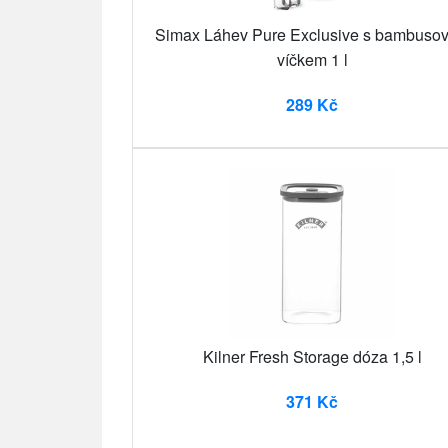
Simax Láhev Pure Exclusive s bambuso
víčkem 1 l
289 Kč
Kilner Fresh Storage dóza 1,5 l
371 Kč