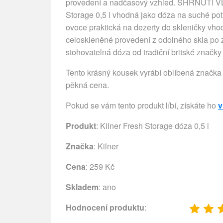
provedení a nadčasový vzhled. SHRNUTÍ 
Storage 0,5 l vhodná jako dóza na suché pot
ovoce praktická na dezerty do skleničky vhod
celoskleněné provedení z odolného skla po 
stohovatelná dóza od tradiční britské značky
Tento krásný kousek vyrábí oblíbená značka 
pěkná cena.
Pokud se vám tento produkt líbí, získáte ho
v
Produkt
: Kilner Fresh Storage dóza 0,5 l
Značka
:
Kilner
Cena
: 259 Kč
Skladem
: ano
Hodnocení produktu
: