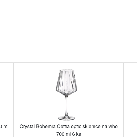
0 ml
Crystal Bohemia Cettia optic sklenice na víno
700 ml 6 ks