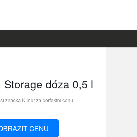
h Storage dóza 0,5 l
áší značka
Kilner
za perfektní cenu.
OBRAZIT CENU