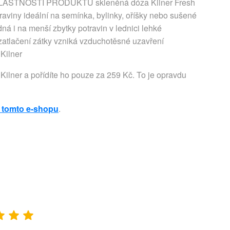
VLASTNOSTÍ PRODUKTU skleněná dóza Kilner Fresh
raviny ideální na semínka, bylinky, oříšky nebo sušené
ná i na menší zbytky potravin v lednici lehké
zatlačení zátky vzniká vzduchotěsné uzavření
 Kilner
Kilner a pořídíte ho pouze za 259 Kč. To je opravdu
 tomto e-shopu
.