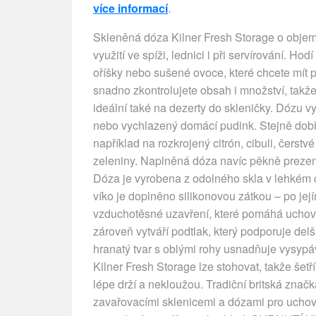
více informací
.
Skleněná dóza Kilner Fresh Storage o objemu 
využití ve spíži, lednici i při servírování. H
oříšky nebo sušené ovoce, které chcete mít 
snadno zkontrolujete obsah i množství, takž
ideální také na dezerty do skleničky. Dózu vy
nebo vychlazený domácí pudink. Stejně dobře 
například na rozkrojený citrón, cibuli, čerst
zeleniny. Naplněná dóza navíc pěkně prezent
Dóza je vyrobena z odolného skla v lehkém
víko je doplněno silikonovou zátkou – po její
vzduchotěsné uzavření, které pomáhá uchovat
zároveň vytváří podtlak, který podporuje del
hranatý tvar s oblými rohy usnadňuje vysyp
Kilner Fresh Storage lze stohovat, takže šetř
lépe drží a nekloužou. Tradiční britská značk
zavařovacími sklenicemi a dózami pro uchován