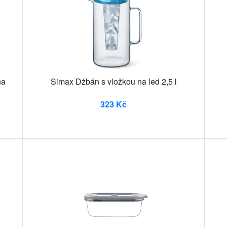
na
Simax Džbán s vložkou na led 2,5 l
323 Kč