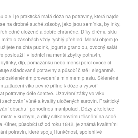
0,5 l je praktická malá dóza na potraviny, která najde
odí se na drobné suché zásoby, jako jsou semínka, bylinky,
přehledně uložené a dobře chráněné. Díky čirému sklu
e máte o zásobách vždy rychlý přehled. Menší objem je
užijete na chia pudink, jogurt s granolou, ovocný salát
poslouží i v lednici na menší zbytky potravin,
vé bylinky, dip, pomazánku nebo menší porci ovoce či
uje skladované potraviny a působí čistě i elegantně.
 celoskleněném provedení s minimem plastu. Skleněné
m zatlačení víko pevně přilne k dóze a vytvoří
 potraviny déle čerstvé. Uzavření zátky ve víku
ší zachování vůně a kvality uložených surovin. Praktický
ávání obsahu i pohodlnou manipulaci. Dózy z kolekce
í místo v kuchyni, a díky silikonovému těsnění na sobě
a Kilner, působící už od roku 1842, je známá kvalitními
í potravin, které spojují funkčnost, spolehlivé