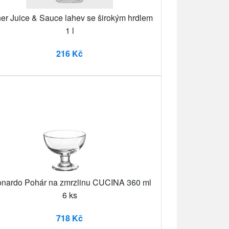
ner Juice & Sauce lahev se širokým hrdlem
1 l
216 Kč
nardo Pohár na zmrzlinu CUCINA 360 ml
6 ks
718 Kč