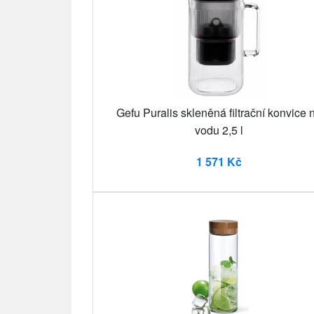
Gefu Puralis skleněná filtrační konvice 
vodu 2,5 l
1 571 Kč