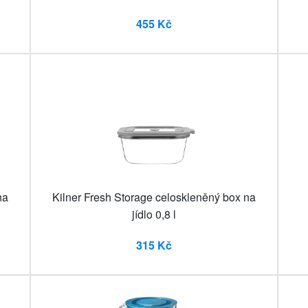
455 Kč
na
Kilner Fresh Storage celoskleněný box na
jídlo 0,8 l
315 Kč