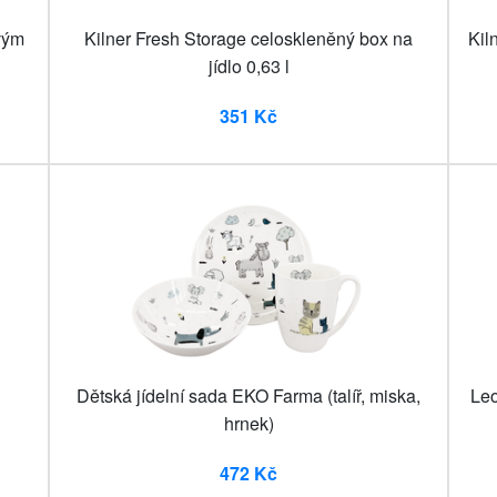
vým
Kilner Fresh Storage celoskleněný box na
Kil
jídlo 0,63 l
351 Kč
Dětská jídelní sada EKO Farma (talíř, miska,
Leo
hrnek)
472 Kč