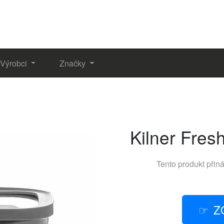
Výrobci
Značky
Kilner Fres
Tento produkt přin
Z