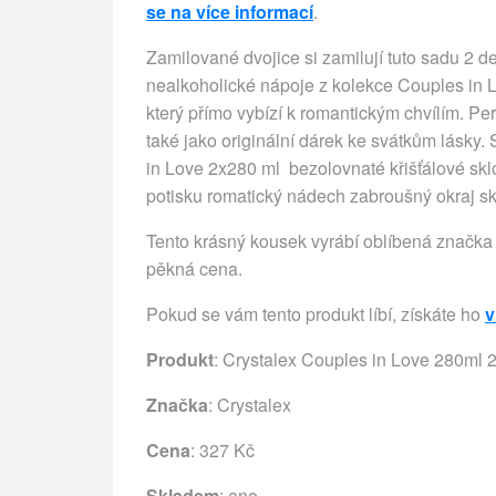
se na více informací
.
Zamilované dvojice si zamilují tuto sadu 2 d
nealkoholické nápoje z kolekce Couples in
který přímo vybízí k romantickým chvílím. Pe
také jako originální dárek ke svátkům l
in Love 2x280 ml bezolovnaté křišťálové skl
potisku romatický nádech zabroušný okraj s
Tento krásný kousek vyrábí oblíbená značka 
pěkná cena.
Pokud se vám tento produkt líbí, získáte ho
v
Produkt
: Crystalex Couples in Love 280ml 2
Značka
:
Crystalex
Cena
: 327 Kč
Skladem
: ano