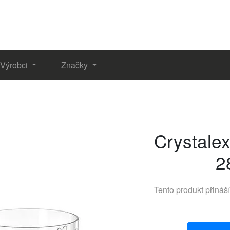
Výrobci
Značky
Crystale
2
Tento produkt přináš