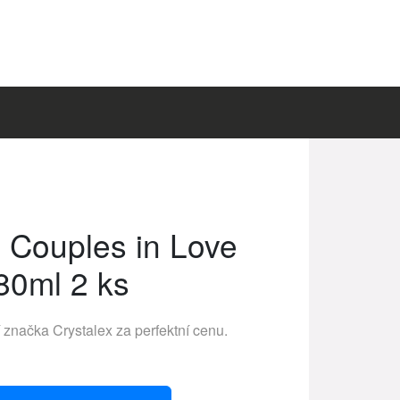
x Couples in Love
80ml 2 ks
í značka
Crystalex
za perfektní cenu.