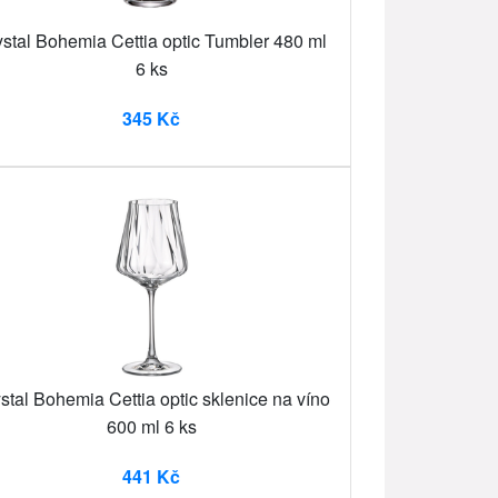
ystal Bohemia Cettia optic Tumbler 480 ml
6 ks
345 Kč
stal Bohemia Cettia optic sklenice na víno
600 ml 6 ks
441 Kč