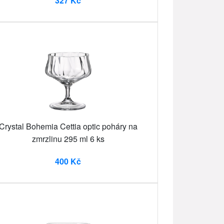
327 Kč
Crystal Bohemia Cettia optic poháry na
zmrzlinu 295 ml 6 ks
400 Kč