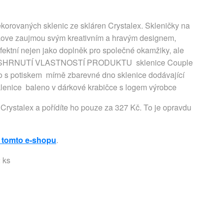
ekorovaných sklenic ze skláren Crystalex. Skleničky na
 Love zaujmou svým kreativním a hravým designem,
rfektní nejen jako doplněk pro společné okamžiky, ale
ásky. SHRNUTÍ VLASTNOSTÍ PRODUKTU sklenice Couple
o s potiskem mírně zbarevné dno sklenice dodávající
klenice baleno v dárkové krabičce s logem výrobce
Crystalex a pořídíte ho pouze za 327 Kč. To je opravdu
 tomto e-shopu
.
 ks