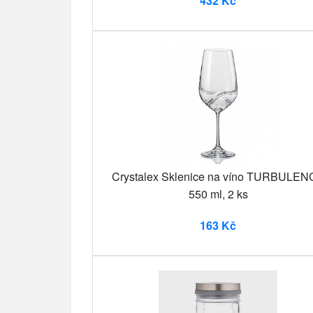
432 Kč
Crystalex Sklenice na víno TURBULE
550 ml, 2 ks
163 Kč