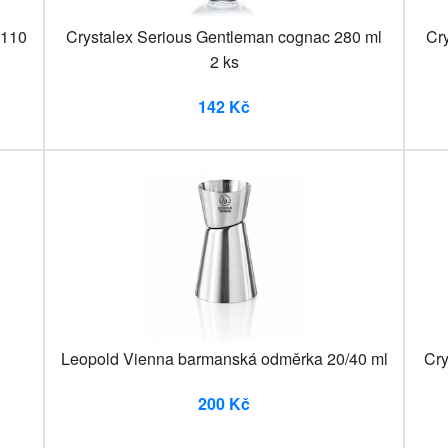
 110
Crystalex Serious Gentleman cognac 280 ml
Cr
2 ks
142 Kč
Leopold Vienna barmanská odměrka 20/40 ml
Cry
200 Kč