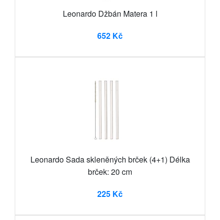
Leonardo Džbán Matera 1 l
652 Kč
Leonardo Sada skleněných brček (4+1) Délka
brček: 20 cm
225 Kč