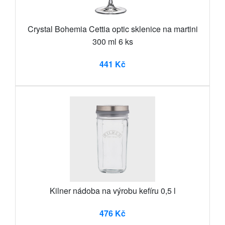
Crystal Bohemia Cettia optic sklenice na martini
300 ml 6 ks
441 Kč
Kilner nádoba na výrobu kefíru 0,5 l
476 Kč