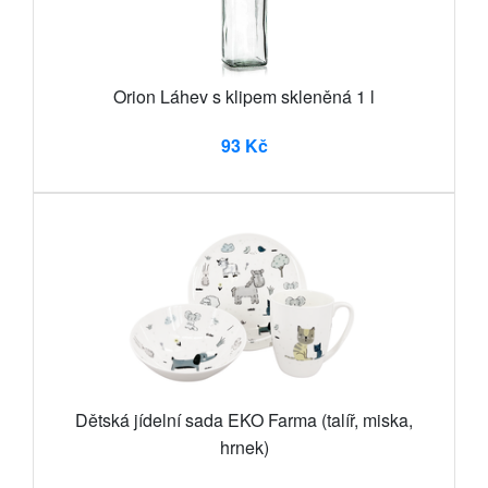
Orion Láhev s klipem skleněná 1 l
93 Kč
Dětská jídelní sada EKO Farma (talíř, miska,
hrnek)