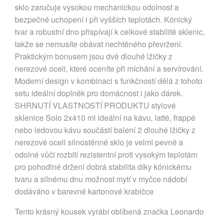
sklo zaručuje vysokou mechanickou odolnost a
bezpečné uchopení i při vyšších teplotách. Kónický
tvar a robustní dno přispívají k celkové stabilitě sklenic,
takže se nemusíte obávat nechtěného převržení.
Praktickým bonusem jsou dvě dlouhé lžičky z
nerezové oceli, které oceníte při míchání a servírování.
Moderní design v kombinaci s funkčností dělá z tohoto
setu ideální doplněk pro domácnost i jako dárek.
SHRNUTÍ VLASTNOSTÍ PRODUKTU stylové
sklenice Solo 2x410 ml ideální na kávu, latté, frappé
nebo ledovou kávu součástí balení 2 dlouhé lžičky z
nerezové oceli silnostěnné sklo je velmi pevné a
odolné vůči rozbití rezistentní proti vysokým teplotám
pro pohodlné držení dobrá stabilita díky kónickému
tvaru a silnému dnu možnost mytí v myčce nádobí
dodáváno v barevné kartonové krabičce
Tento krásný kousek vyrábí oblíbená značka Leonardo