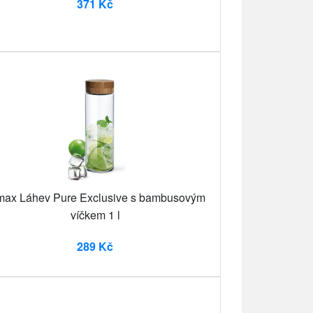
371 Kč
max Láhev Pure Exclusive s bambusovým
víčkem 1 l
289 Kč