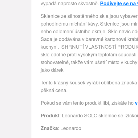
vypadá naprosto skvostně.
Podívejte se na 
Sklenice ze silnostěnného skla jsou vybave
pohodlnému míchání kávy. Sklenice jsou m
nebo odlomení ústního okraje. Sklo navíc od
Sada je dodávána v barevné kartonové krabič
kuchyni. SHRNUTÍ VLASTNOSTÍ PRODUKTU sa
sklo odolné proti vysokým teplotám součástí 
stohovatelné, takže vám ušetří místo v kuch
jako dárek
Tento krásný kousek vyrábí oblíbená značka 
pěkná cena.
Pokud se vám tento produkt líbí, získáte ho
v
Produkt
: Leonardo SOLO sklenice se lžičkou
Značka
:
Leonardo