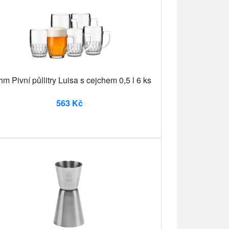
m Pivní půllitry Luisa s cejchem 0,5 l 6 ks
563 Kč