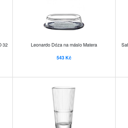
O 32
Leonardo Dóza na máslo Matera
Sah
543 Kč