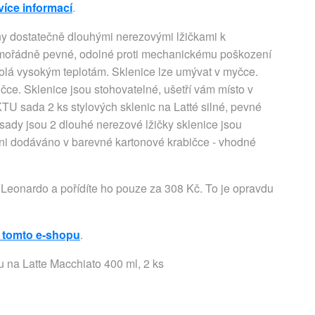
více informací
.
ny dostatečně dlouhými nerezovými lžičkami k
imořádně pevné, odolné proti mechanickému poškození
olá vysokým teplotám. Sklenice lze umývat v myčce.
ce. Sklenice jsou stohovatelné, ušetří vám místo v
da 2 ks stylových sklenic na Latté silné, pevné
sady jsou 2 dlouhé nerezové lžičky sklenice jsou
yni dodáváno v barevné kartonové krabičce - vhodné
Leonardo a pořídíte ho pouze za 308 Kč. To je opravdu
 tomto e-shopu
.
 na Latte Macchiato 400 ml, 2 ks