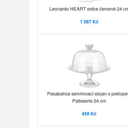
Leonardo HEART srdce červené 24 c
1 087 Kč
Pasabahce servírovací stojan s poklop
Patisserie 24 cm
459 Kč