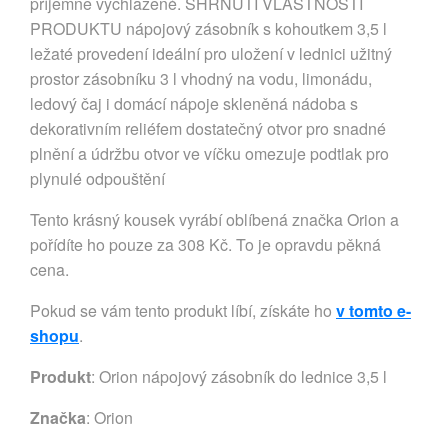
příjemně vychlazené. SHRNUTÍ VLASTNOSTÍ
PRODUKTU nápojový zásobník s kohoutkem 3,5 l
ležaté provedení ideální pro uložení v lednici užitný
prostor zásobníku 3 l vhodný na vodu, limonádu,
ledový čaj i domácí nápoje skleněná nádoba s
dekorativním reliéfem dostatečný otvor pro snadné
plnění a údržbu otvor ve víčku omezuje podtlak pro
plynulé odpouštění
Tento krásný kousek vyrábí oblíbená značka Orion a
pořídíte ho pouze za 308 Kč. To je opravdu pěkná
cena.
Pokud se vám tento produkt líbí, získáte ho
v tomto e-
shopu
.
Produkt
: Orion nápojový zásobník do lednice 3,5 l
Značka
:
Orion