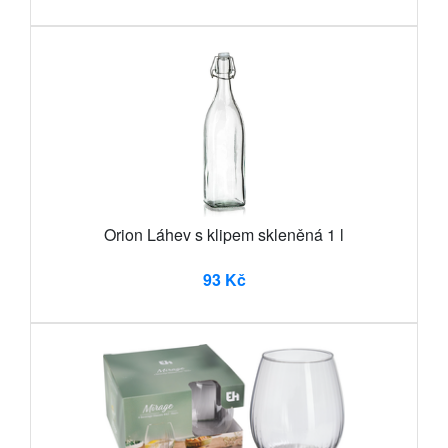
Orion Láhev s klipem skleněná 1 l
93 Kč