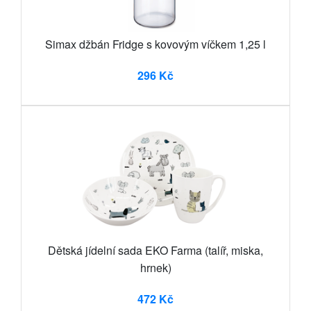
Simax džbán Fridge s kovovým víčkem 1,25 l
296 Kč
Dětská jídelní sada EKO Farma (talíř, miska,
hrnek)
472 Kč