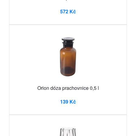
572 Kč
Orion dóza prachovnice 0,5 l
139 Kč