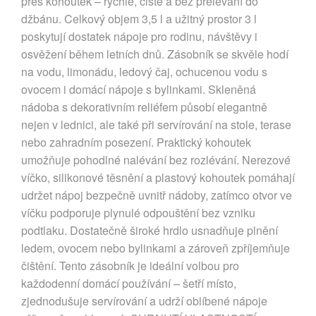
přes kohoutek – rychle, čistě a bez přelévání do
džbánu. Celkový objem 3,5 l a užitný prostor 3 l
poskytují dostatek nápoje pro rodinu, návštěvy i
osvěžení během letních dnů. Zásobník se skvěle hodí
na vodu, limonádu, ledový čaj, ochucenou vodu s
ovocem i domácí nápoje s bylinkami. Skleněná
nádoba s dekorativním reliéfem působí elegantně
nejen v lednici, ale také při servírování na stole, terase
nebo zahradním posezení. Praktický kohoutek
umožňuje pohodlné nalévání bez rozlévání. Nerezové
víčko, silikonové těsnění a plastový kohoutek pomáhají
udržet nápoj bezpečně uvnitř nádoby, zatímco otvor ve
víčku podporuje plynulé odpouštění bez vzniku
podtlaku. Dostatečně široké hrdlo usnadňuje plnění
ledem, ovocem nebo bylinkami a zároveň zpříjemňuje
čištění. Tento zásobník je ideální volbou pro
každodenní domácí používání – šetří místo,
zjednodušuje servírování a udrží oblíbené nápoje