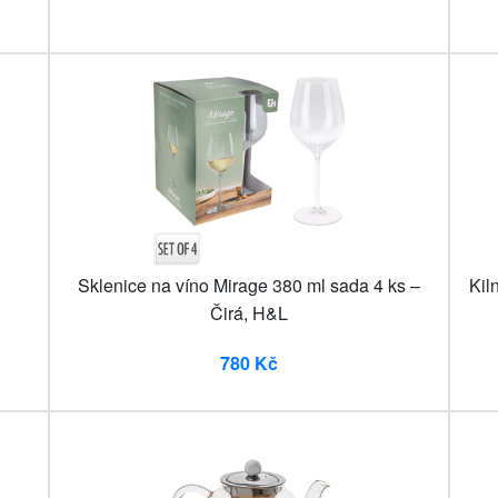
Sklenice na víno Mirage 380 ml sada 4 ks –
Kil
Čirá, H&L
780 Kč