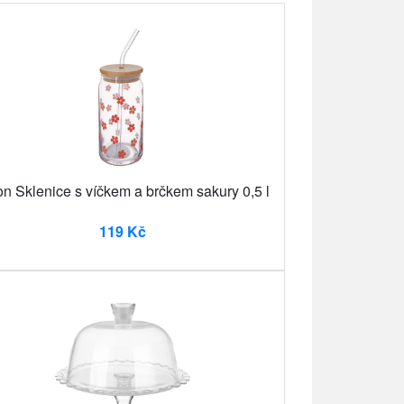
on Sklenice s víčkem a brčkem sakury 0,5 l
119 Kč