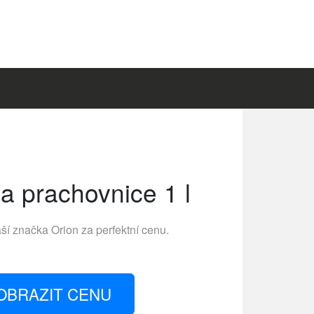
a prachovnice 1 l
áší značka
Orion
za perfektní cenu.
OBRAZIT CENU