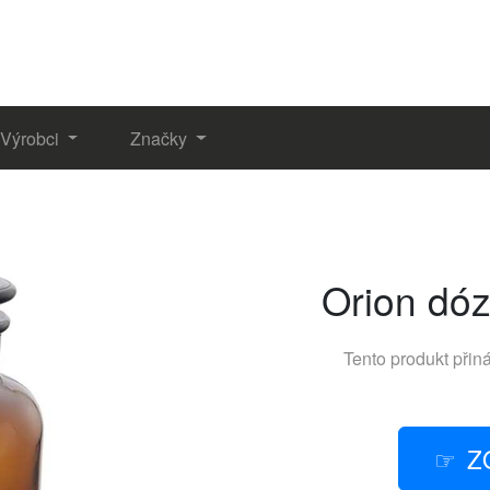
Výrobci
Značky
Orion dóz
Tento produkt přin
Z