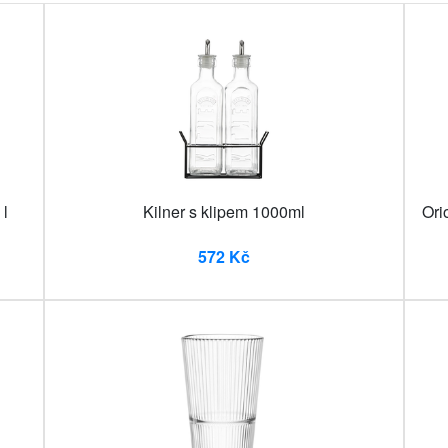
 l
Kilner s klipem 1000ml
Ori
572 Kč