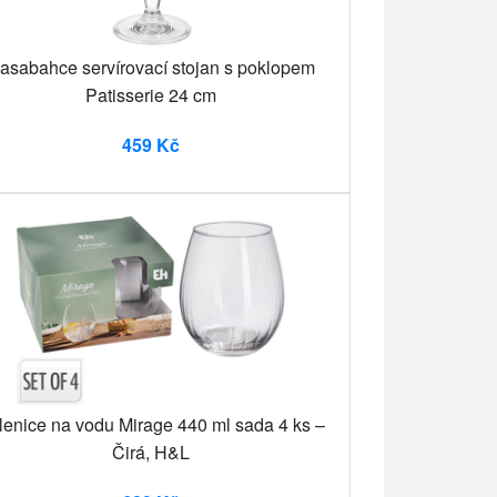
asabahce servírovací stojan s poklopem
Patisserie 24 cm
459 Kč
lenice na vodu Mirage 440 ml sada 4 ks –
Čirá, H&L