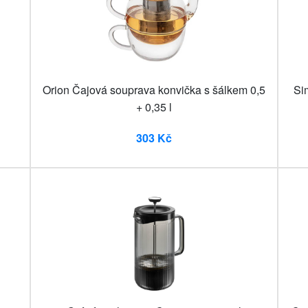
Orion Čajová souprava konvička s šálkem 0,5
Si
+ 0,35 l
303 Kč