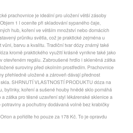
cké prachovnice je ideální pro uložení větší zásoby
. Objem 1 l oceníte při skladování sypaného čaje,
šených hub, koření ve větším množství nebo domácích
tavený průniku světla, což je praktické zejména u
 vůni, barvu a kvalitu. Tradiční tvar dózy známý také
óza kromě praktického využití krásně vynikne také jako
 v otevřeném regálu. Zabroušené hrdlo i skleněná zátka
uložené suroviny před okolním prostředím. Prachovnice
iny přehledně uložené a zároveň dávají přednost
ho skla. SHRNUTÍ VLASTNOSTÍ PRODUKTU dóza na
vu, bylinky, koření a sušené houby hnědé sklo pomáhá
a zátka pro těsné uzavření styl lékárenské sklenice a
 potraviny a pochutiny dodávaná volně bez krabičky
Orion a pořídíte ho pouze za 178 Kč. To je opravdu