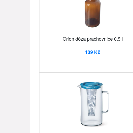
Orion dóza prachovnice 0,5 l
139 Kč