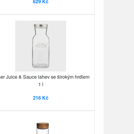
629 Kč
ner Juice & Sauce lahev se širokým hrdlem
1 l
216 Kč