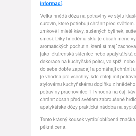
informací
.
Velká hnědá dóza na potraviny ve stylu klasi
surovin, které potřebují chránit před světlem
zrnkové i mleté kávy, sušených bylinek, su
směsí. Díky hnědému sklu je obsah méně vys
aromatických pochutin, které si mají zachovat
jako lékárenská sklenice nebo apatykářská d
dekorace na kuchyňské polici, ve spíži nebo
do sebe dobře zapadají a pomáhají chránit 
je vhodná pro všechny, kdo chtějí mít potrav
stylovému kuchyňskému doplňku z hnědé
potraviny prachovnice 1 l vhodná na čaj, ká
chránit obsah před světlem zabroušené hrdlo 
apatykářské dózy praktická nádoba na sypké
Tento krásný kousek vyrábí oblíbená značka 
pěkná cena.