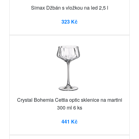
Simax Džbán s vložkou na led 2,5 l
323 Kč
Crystal Bohemia Cettia optic sklenice na martini
300 ml 6 ks
441 Kč