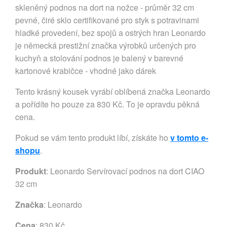
skleněný podnos na dort na nožce - průměr 32 cm
pevné, čiré sklo certifikované pro styk s potravinami
hladké provedení, bez spojů a ostrých hran Leonardo
je německá prestižní značka výrobků určených pro
kuchyň a stolování podnos je balený v barevné
kartonové krabičce - vhodné jako dárek
Tento krásný kousek vyrábí oblíbená značka Leonardo
a pořídíte ho pouze za 830 Kč. To je opravdu pěkná
cena.
Pokud se vám tento produkt líbí, získáte ho
v tomto e-
shopu
.
Produkt
: Leonardo Servírovací podnos na dort CIAO
32 cm
Značka
:
Leonardo
Cena
: 830 Kč