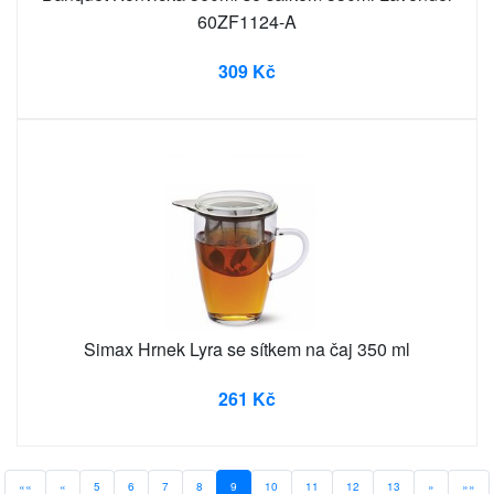
60ZF1124-A
309 Kč
Simax Hrnek Lyra se sítkem na čaj 350 ml
261 Kč
««
«
5
6
7
8
9
10
11
12
13
»
»»