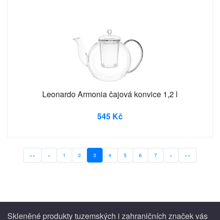
Leonardo Armonia čajová konvice 1,2 l
545 Kč
««
«
1
2
3
4
5
6
7
»
»»
Skleněné produkty tuzemských i zahraničních značek vás