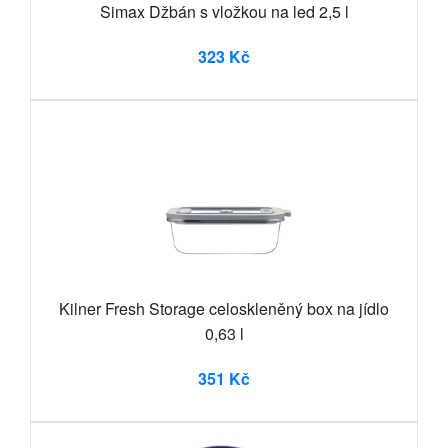
Simax Džbán s vložkou na led 2,5 l
323 Kč
Kilner Fresh Storage celoskleněný box na jídlo
0,63 l
351 Kč