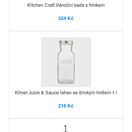
Kitchen Craft Vánoční sada s hrnkem
354 Kč
Kilner Juice & Sauce lahev se širokým hrdlem 1 l
216 Kč