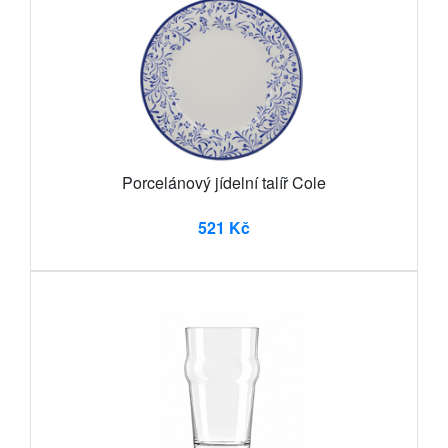
Porcelánový jídelní talíř Cole
521 Kč