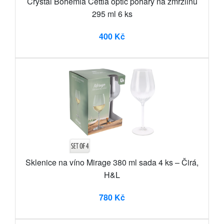
Crystal Bohemia Cettia optic poháry na zmrzlinu
295 ml 6 ks
400 Kč
Sklenice na víno Mirage 380 ml sada 4 ks – Čirá,
H&L
780 Kč