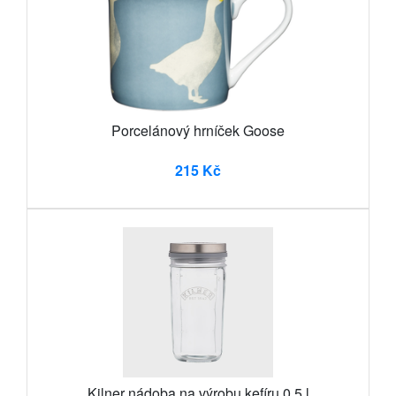
Porcelánový hrníček Goose
215 Kč
Kilner nádoba na výrobu kefíru 0,5 l