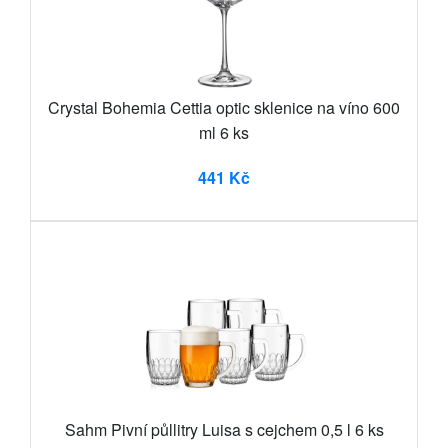
Crystal Bohemia Cettia optic sklenice na víno 600
ml 6 ks
441 Kč
Sahm Pivní půllitry Luisa s cejchem 0,5 l 6 ks