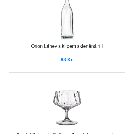
Orion Láhev s klipem skleněná 1 l
93 Kč