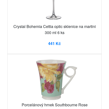
Crystal Bohemia Cettia optic sklenice na martini
300 ml 6 ks
441 Kč
Porcelánový hrnek Southbourne Rose