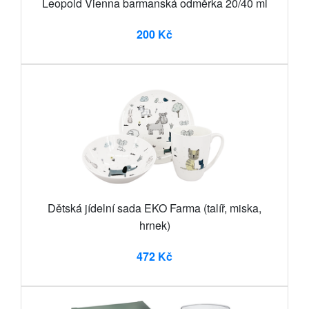
Leopold Vienna barmanská odměrka 20/40 ml
200 Kč
Dětská jídelní sada EKO Farma (talíř, miska,
hrnek)
472 Kč