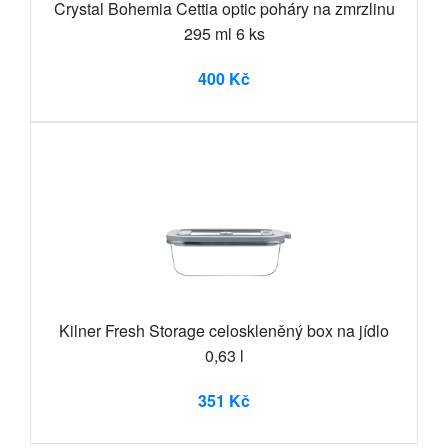
Crystal Bohemia Cettia optic poháry na zmrzlinu
295 ml 6 ks
400 Kč
Kilner Fresh Storage celoskleněný box na jídlo
0,63 l
351 Kč