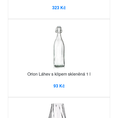
323 Kč
Orion Láhev s klipem skleněná 1 l
93 Kč